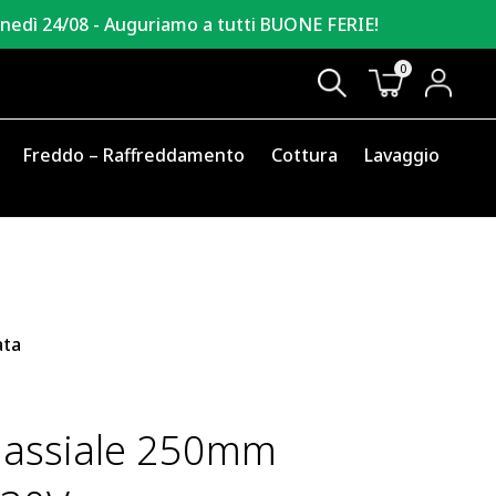
unedì 24/08 - Auguriamo a tutti BUONE FERIE!
0
Freddo – Raffreddamento
Cottura
Lavaggio
ata
e assiale 250mm