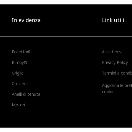
In evidenza
Link utili
Folletto®
Assistenza
Bimby®
Privacy Policy
Griglie
Termini e condi
Crociere
Aggiorna le pre
cookie
Anelli di tenuta
Motori