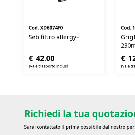
Cod.
XD6074F0
Cod.
Seb filtro allergy+
Grigl
230
€
42.00
€
1
Iva e trasporto inclusi
Iva e tr
Richiedi la tua quotazi
Sarai contattato il prima possibile dal nostro pe