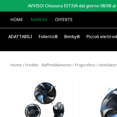
AVVISO! Chiusura ESTIVA dal giorno 08/08 al
HOME
MARCHI
OFFERTE
ADATTABILI
Folletto®
Bimby®
Piccoli elettro
Home
/
Freddo - Raffreddamento
/
Frigorifero
/
Ventilatori