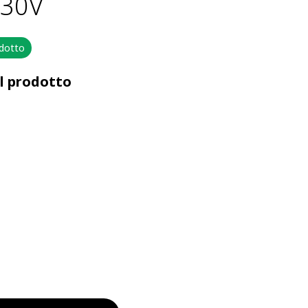
230V
odotto
el prodotto