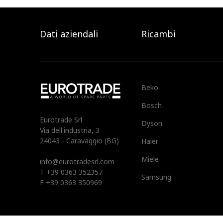
Dati aziendali
Ricambi
Beko
Bosch
Eurotrade Srl
Dyson
Via dell'industria, 3
24043 - Caravaggio (BG)
Haier
Miele
info@eurotradesrl.com
T +39 0363 352357
Samsung
F +39 0363 350969