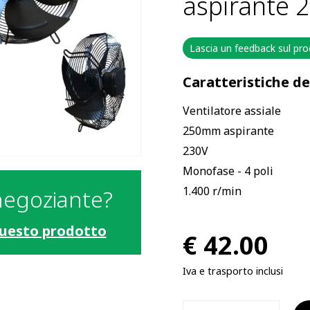
aspirante 
Lascia un feedback sul pr
Caratteristiche d
Ventilatore assiale
250mm aspirante
230V
Monofase - 4 poli
1.400 r/min
negoziante?
 questo prodotto
€
42.00
Iva e trasporto inclusi