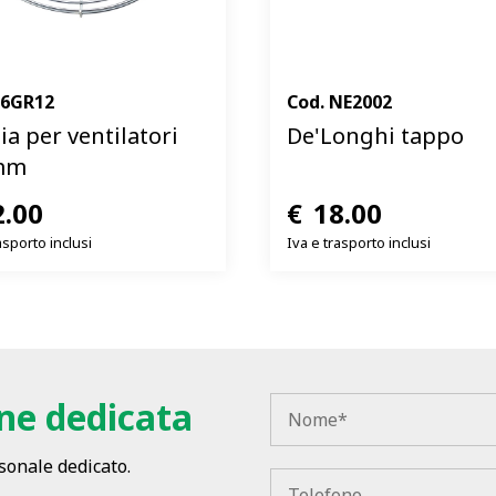
16GR12
Cod.
NE2002
ia per ventilatori
De'Longhi tappo
mm
2.00
€
18.00
asporto inclusi
Iva e trasporto inclusi
one dedicata
rsonale dedicato.