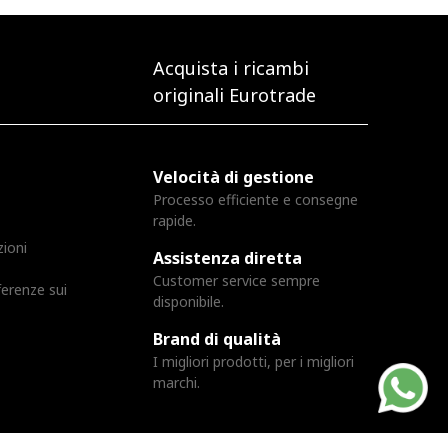
Acquista i ricambi
originali Eurotrade
Velocità di gestione
Processo efficiente e consegne
rapide.
zioni
Assistenza diretta
Customer service sempre
ferenze sui
disponibile.
Brand di qualità
I migliori prodotti, per i migliori
marchi.