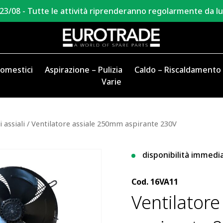
 23/08 - Tutte le attività riprenderanno regolarmente da l
domestici
Aspirazione – Pulizia
Caldo – Riscaldamento
Varie
 assiali
/ Ventilatore assiale 250mm aspirante 230V
disponibilità immedi
Cod.
16VA11
Ventilator