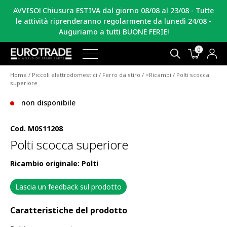
AVVISO! Chiusura ESTIVA dal giorno 08/08 al 23/08 - Tutte
le attività riprenderanno regolarmente da lunedì 24/08 -
Auguriamo a tutti BUONE FERIE!
0
Home
/
Piccoli elettrodomestici
/
Ferro da stiro
/
>Ricambi
/ Polti scocca
superiore
non disponibile
Cod.
M0S11208
Polti scocca superiore
Ricambio originale: Polti
Lascia un feedback sul prodotto
Caratteristiche del prodotto