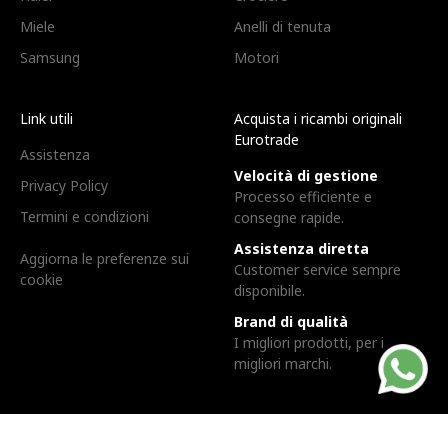
Miele
Anelli di tenuta
Samsung
Motori
Link utili
Acquista i ricambi originali
Eurotrade
Assistenza
Velocità di gestione
Privacy Policy
Processo efficiente e
Termini e condizioni
consegne rapide.
Assistenza diretta
Aggiorna le preferenze sui
Customer service sempre
cookie
disponibile.
Brand di qualità
I migliori prodotti, per i
migliori marchi.
Eurotrade Srl. | Via dell'industria, 3, 24043 - Caravaggio (BG) |