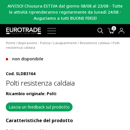
AVVISO! Chiusura ESTIVA dal giorno 08/08 al 23/08 - Tutte
le attività riprenderanno regolarmente da lunedì 24/08 -
Auguriamo a tutti BUONE FERIE!
0
Home
/
Aspirazione - Pulizia
/
Lavapavimenti
/
Resistenze caldaia
/ Polti
resistenza caldaia
non disponibile
Cod.
SLDB3164
Polti resistenza caldaia
Ricambio originale: Polti
Lascia un feedback sul prodotto
Caratteristiche del prodotto