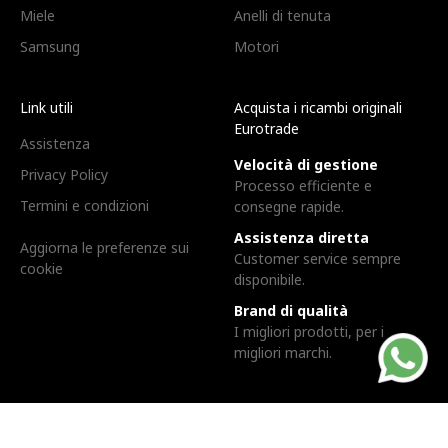
Miele
Anelli di tenuta
Samsung
Motori
Link utili
Acquista i ricambi originali
Eurotrade
Assistenza
Velocità di gestione
Privacy Policy
Processo efficiente e
Termini e condizioni
consegne rapide.
Assistenza diretta
Aggiorna le preferenze sui
Customer service sempre
cookie
disponibile.
Brand di qualità
I migliori prodotti, per i
migliori marchi.
Eurotrade Srl. | Via dell'industria, 3, 24043 - Caravaggio (BG) |