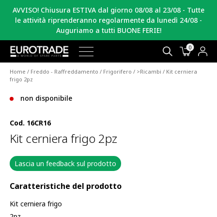
AVVISO! Chiusura ESTIVA dal giorno 08/08 al 23/08 - Tutte
le attività riprenderanno regolarmente da lunedì 24/08 -
Auguriamo a tutti BUONE FERIE!
0
Home
/
Freddo - Raffreddamento
/
Frigorifero
/
>Ricambi
/ Kit cerniera
frigo 2pz
non disponibile
Cod.
16CR16
Kit cerniera frigo 2pz
Lascia un feedback sul prodotto
Caratteristiche del prodotto
Kit cerniera frigo
2pz