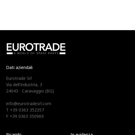
Dati aziendali
Eurotrade Srl
Via dell'industria, 3
24043 - Caravaggio (BG)
info@eurotradesrl.com
T +39 0363 352357
F +39 0363 350969
Ricambi
In evidenza