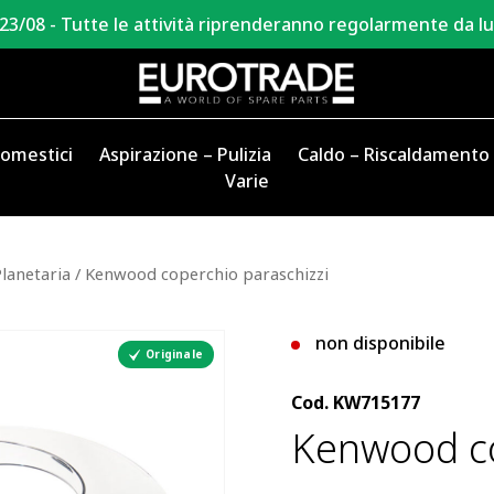
 23/08 - Tutte le attività riprenderanno regolarmente da l
domestici
Aspirazione – Pulizia
Caldo – Riscaldamento
Varie
Planetaria
/ Kenwood coperchio paraschizzi
non disponibile
Originale
Cod.
KW715177
Kenwood co