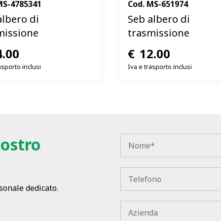
MS-4785341
Cod.
MS-651974
albero di
Seb albero di
missione
trasmissione
4.00
€
12.00
asporto inclusi
Iva e trasporto inclusi
nostro
rsonale dedicato.