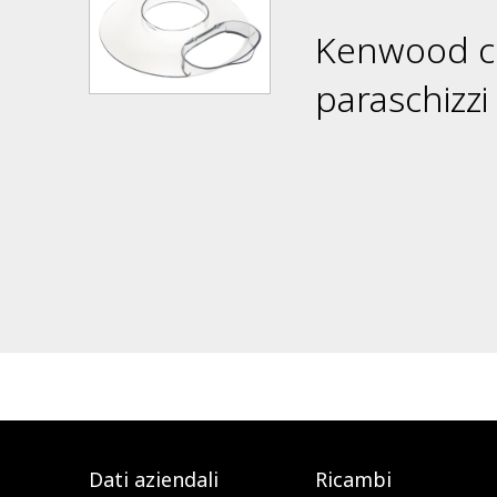
Kenwood c
paraschizzi
Dati aziendali
Ricambi