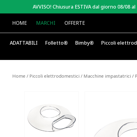
AVVISO! Chiusura ESTIVA dal giorno 08/08 al
HOME
MARCHI
OFFERTE
ADATTABILI
Folletto®
Bimby®
Piccoli elettro
Home
/
Piccoli elettrodomestici
/
Macchine impastatrici
/