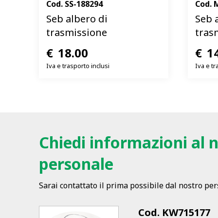
Cod.
SS-188294
Cod.
Seb albero di
Seb 
trasmissione
tras
€
18.00
€
1
Iva e trasporto inclusi
Iva e tr
Chiedi informazioni al 
personale
Sarai contattato il prima possibile dal nostro pe
Cod.
KW715177