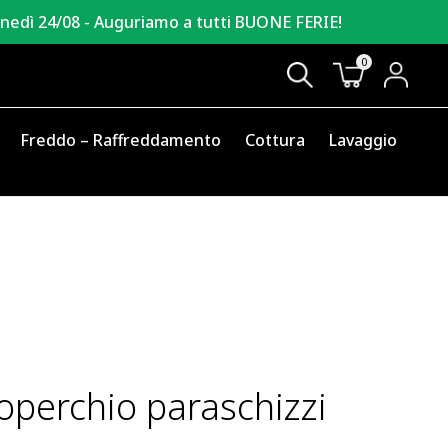
unedì 24/08 - Auguriamo a tutti BUONE FERIE!
0
Freddo – Raffreddamento
Cottura
Lavaggio
perchio paraschizzi