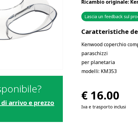
Ricambio originale: K
Lascia un feedback sul pr
Caratteristiche d
Kenwood coperchio com
paraschizzi
per planetaria
modelli: KM353
sponibile?
€
16.00
 di arrivo e prezzo
Iva e trasporto inclusi