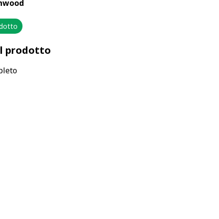
enwood
odotto
el prodotto
pleto