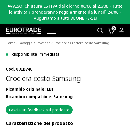
AVVISO! Chiusura ESTIVA dal giorno 08/08 al 23/08 - Tutte
le attività riprenderanno regolarmente da lunedì 24/08 -
Auguriamo a tutti BUONE FERIE!
0
Home
/
Lavaggio
/
Lavatrice
/
Crociere
/ Crociera cesto Samsung
disponibilità immediata
Cod.
09EB740
Crociera cesto Samsung
Ricambio originale: EBI
Ricambio compatibile: Samsung
Lascia un feedback sul prodotto
Caratteristiche del prodotto