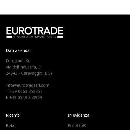
Dati aziendali
Eurotrade Srl
Via dell'industria, 3
24043 - Caravaggio (BG)
info@eurotradesrl.com
T +39 0363 352357
F +39 0363 350969
Ricambi
In evidenza
Beko
Folletto®