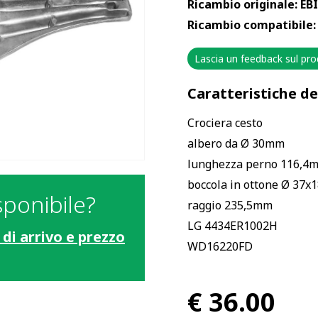
Ricambio originale: EBI
Ricambio compatibile:
Lascia un feedback sul pr
Caratteristiche d
Crociera cesto
albero da Ø 30mm
lunghezza perno 116,4
boccola in ottone Ø 37
sponibile?
raggio 235,5mm
LG 4434ER1002H
 di arrivo e prezzo
WD16220FD
€
36.00