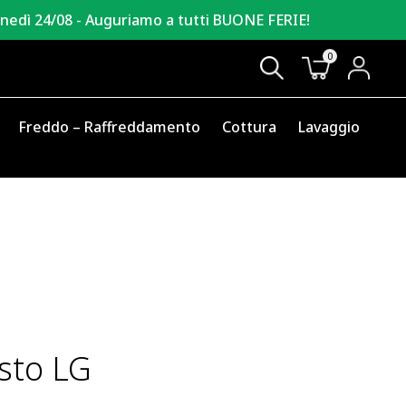
unedì 24/08 - Auguriamo a tutti BUONE FERIE!
0
Freddo – Raffreddamento
Cottura
Lavaggio
esto LG