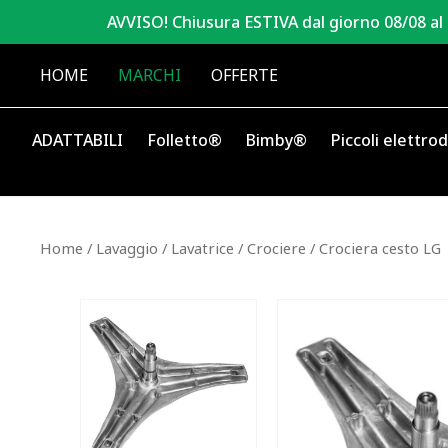
AVVISO! Chiusura ESTIVA dal giorno 08/08 al
HOME
MARCHI
OFFERTE
ADATTABILI
Folletto®
Bimby®
Piccoli elettro
Home
/
Lavaggio
/
Lavatrice
/
Crociere
/ Crociera cesto LG