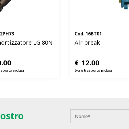
12PH73
Cod.
16BT01
rtizzatore LG 80N
Air break
0.00
€
12.00
asporto inclusi
Iva e trasporto inclusi
nostro