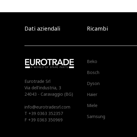
Dati aziendali
Ricambi
Beko
Bosch
Eurotrade Srl
Dyson
Via dell'industria, 3
24043 - Caravaggio (BG)
Haier
Miele
info@eurotradesrl.com
T +39 0363 352357
Samsung
F +39 0363 350969