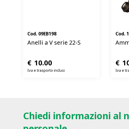
Cod.
09EB198
Cod.
Anelli a V serie 22-S
Ammo
€
10.00
€
1
Iva e trasporto inclusi
Iva e tr
Chiedi informazioni al 
personale