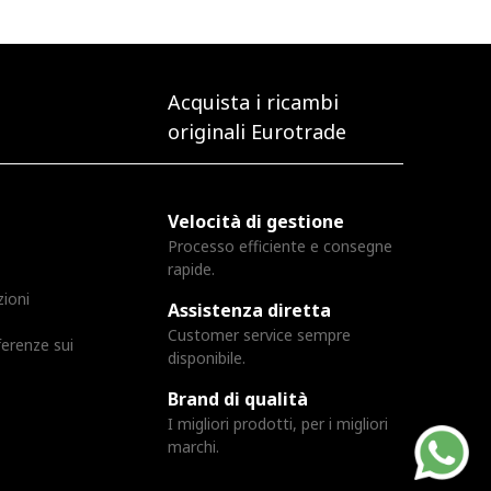
Acquista i ricambi
originali Eurotrade
Velocità di gestione
Processo efficiente e consegne
rapide.
zioni
Assistenza diretta
Customer service sempre
ferenze sui
disponibile.
Brand di qualità
I migliori prodotti, per i migliori
marchi.