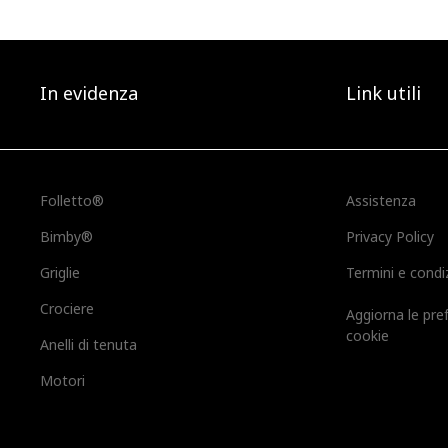
In evidenza
Link utili
Folletto®
Assistenza
Bimby®
Privacy Policy
Griglie
Termini e condi
Crociere
Aggiorna le pre
cookie
Anelli di tenuta
Motori