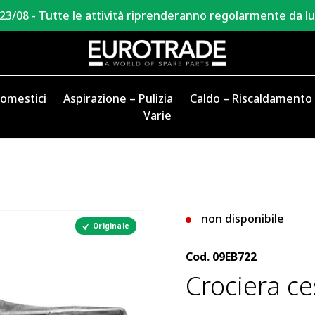
 23/08 - Tutte le attività riprenderanno regolarmente da l
domestici
Aspirazione – Pulizia
Caldo – Riscaldamento
Varie
non disponibile
Originale
Cod.
09EB722
Crociera c