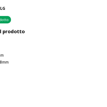
 LG
odotto
el prodotto
mm
x18mm