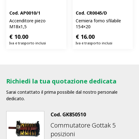
Cod.
AP0010/1
Cod.
CR0045/D
Accenditore piezo
Cerniera forno sfilabile
M18x1,5
154×20
€
10.00
€
16.00
Iva e trasporto inclusi
Iva e trasporto inclusi
Richiedi la tua quotazione dedicata
Sarai contattato il prima possibile dal nostro personale
dedicato.
Cod.
GK850510
Commutatore Gottak 5
posizioni