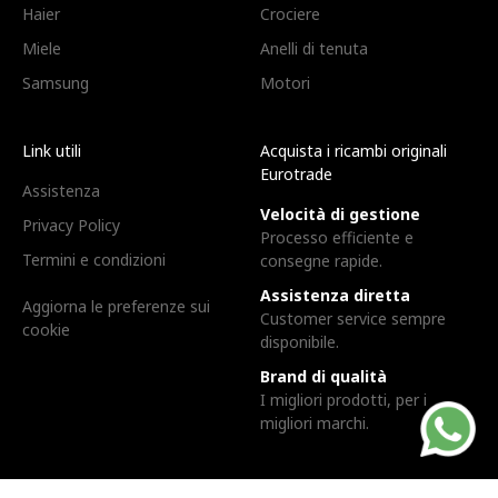
Haier
Crociere
Miele
Anelli di tenuta
Samsung
Motori
Link utili
Acquista i ricambi originali
Eurotrade
Assistenza
Velocità di gestione
Privacy Policy
Processo efficiente e
Termini e condizioni
consegne rapide.
Assistenza diretta
Aggiorna le preferenze sui
Customer service sempre
cookie
disponibile.
Brand di qualità
I migliori prodotti, per i
migliori marchi.