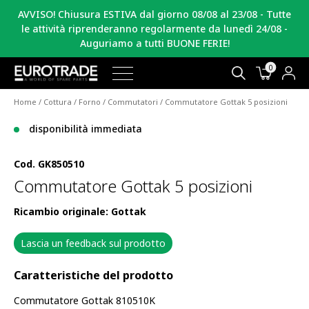
AVVISO! Chiusura ESTIVA dal giorno 08/08 al 23/08 - Tutte
le attività riprenderanno regolarmente da lunedì 24/08 -
Auguriamo a tutti BUONE FERIE!
0
Home
/
Cottura
/
Forno
/
Commutatori
/ Commutatore Gottak 5 posizioni
disponibilità immediata
Cod.
GK850510
Commutatore Gottak 5 posizioni
Ricambio originale: Gottak
Lascia un feedback sul prodotto
Caratteristiche del prodotto
Commutatore Gottak 810510K