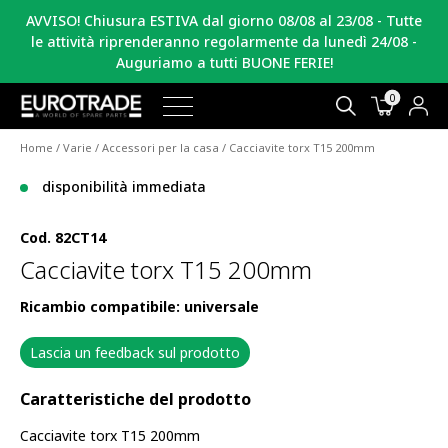
AVVISO! Chiusura ESTIVA dal giorno 08/08 al 23/08 - Tutte
le attività riprenderanno regolarmente da lunedì 24/08 -
Auguriamo a tutti BUONE FERIE!
0
Home
/
Varie
/
Accessori per la casa
/ Cacciavite torx T15 200mm
disponibilità immediata
Cod.
82CT14
Cacciavite torx T15 200mm
Ricambio compatibile: universale
Lascia un feedback sul prodotto
Caratteristiche del prodotto
Cacciavite torx T15 200mm