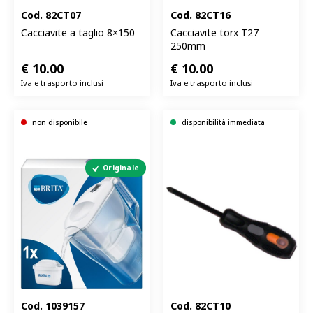
Cod.
82CT07
Cod.
82CT16
Cacciavite a taglio 8×150
Cacciavite torx T27
250mm
€
10.00
€
10.00
Iva e trasporto inclusi
Iva e trasporto inclusi
non disponibile
disponibilità immediata
Originale
Cod.
1039157
Cod.
82CT10