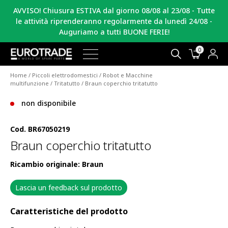
AVVISO! Chiusura ESTIVA dal giorno 08/08 al 23/08 - Tutte
le attività riprenderanno regolarmente da lunedì 24/08 -
Auguriamo a tutti BUONE FERIE!
0
Home
/
Piccoli elettrodomestici
/
Robot e Macchine
multifunzione
/
Tritatutto
/ Braun coperchio tritatutto
non disponibile
Cod.
BR67050219
Braun coperchio tritatutto
Ricambio originale: Braun
Lascia un feedback sul prodotto
Caratteristiche del prodotto