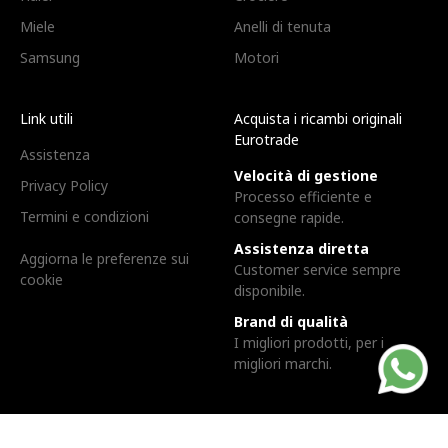
Miele
Anelli di tenuta
Samsung
Motori
Link utili
Acquista i ricambi originali
Eurotrade
Assistenza
Velocità di gestione
Privacy Policy
Processo efficiente e
Termini e condizioni
consegne rapide.
Assistenza diretta
Aggiorna le preferenze sui
Customer service sempre
cookie
disponibile.
Brand di qualità
I migliori prodotti, per i
migliori marchi.
Eurotrade Srl. | Via dell'industria, 3, 24043 - Caravaggio (BG) |