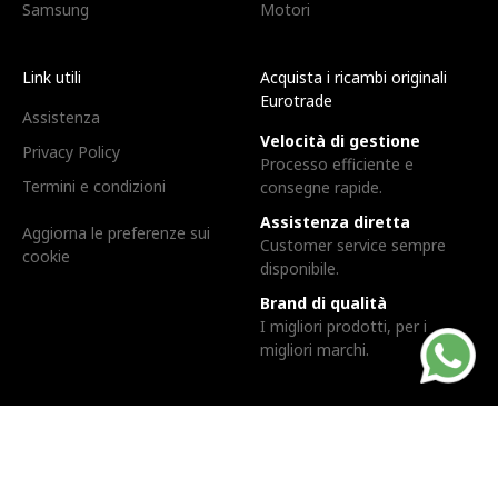
Samsung
Motori
Link utili
Acquista i ricambi originali
Eurotrade
Assistenza
Velocità di gestione
Privacy Policy
Processo efficiente e
Termini e condizioni
consegne rapide.
Assistenza diretta
Aggiorna le preferenze sui
Customer service sempre
cookie
disponibile.
Brand di qualità
I migliori prodotti, per i
migliori marchi.
Eurotrade Srl. | Via dell'industria, 3, 24043 - Caravaggio (BG) |
PIVA e C.F. 02565890163 | Cap. Soc. 10.200,00€ i.v. | REA BG-
305466 | Powered by
Lumi